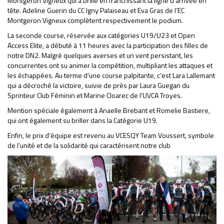
Montgeron Vigneux qui a brillé en franchissant la ligne d’arrivée en
tête. Adeline Guerin du CC Igny Palaiseau et Eva Gras de l’EC
Montgeron Vigneux complètent respectivement le podium.
La seconde course, réservée aux catégories U19/U23 et Open
Access Elite, a débuté à 11 heures avec la participation des filles de
notre DN2. Malgré quelques averses et un vent persistant, les
concurrentes ont su animer la compétition, multipliant les attaques et
les échappées. Au terme d’une course palpitante, c’est Lara Lallemant
qui a décroché la victoire, suivie de près par Laura Guegan du
Sprinteur Club Féminin et Marine Cloarec de l’UVCA Troyes.
Mention spéciale également à Anaelle Brebant et Romelie Bastiere,
qui ont également su briller dans la Catégorie U19.
Enfin, le prix d’équipe est revenu au VCESQY Team Voussert, symbole
de l’unité et de la solidarité qui caractérisent notre club