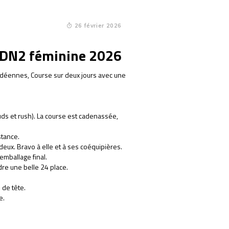
26 février 2026
s DN2 féminine 2026
déennes, Course sur deux jours avec une
uds et rush). La course est cadenassée,
stance.
 deux. Bravo à elle et à ses coéquipières.
emballage final.
dre une belle 24 place.
 de tête.
e.