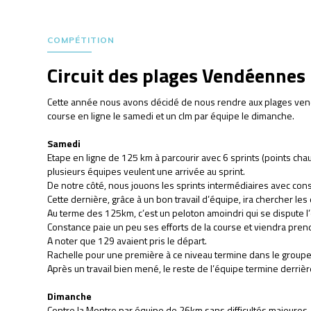
COMPÉTITION
Circuit des plages Vendéenne
Cette année nous avons décidé de nous rendre aux plages ven
course en ligne le samedi et un clm par équipe le dimanche.
Samedi
Etape en ligne de 125 km à parcourir avec 6 sprints (points cha
plusieurs équipes veulent une arrivée au sprint.
De notre côté, nous jouons les sprints intermédiaires avec con
Cette dernière, grâce à un bon travail d’équipe, ira chercher les
Au terme des 125km, c’est un peloton amoindri qui se dispute l’
Constance paie un peu ses efforts de la course et viendra pren
A noter que 129 avaient pris le départ.
Rachelle pour une première à ce niveau termine dans le groupe
Après un travail bien mené, le reste de l’équipe termine derrièr
Dimanche
Contre la Montre par équipe de 26km sans difficultés majeures.