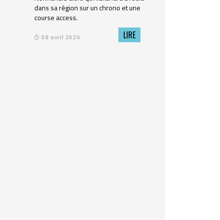
dans sa région sur un chrono et une
course access.
LIRE
08 avril 2026