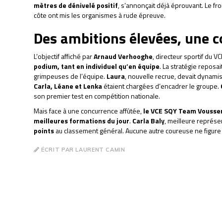
mètres de dénivelé positif
, s’annonçait déjà éprouvant. Le fr
côte ont mis les organismes à rude épreuve.
Des ambitions élevées, une co
L’objectif affiché par
Arnaud Verhooghe
, directeur sportif du V
podium, tant en individuel qu’en équipe
. La stratégie reposai
grimpeuses de l’équipe.
Laura
, nouvelle recrue, devait dynami
Carla, Léane et Lenka
étaient chargées d’encadrer le groupe.
son premier test en compétition nationale.
Mais face à une concurrence affûtée,
le VCE SQY Team Voussert
meilleures formations du jour
.
Carla Baly
, meilleure représe
points
au classement général. Aucune autre coureuse ne figure 
ÉCRIT PAR LAURENT CAMIN