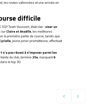
oid, les routes vallonnées et une arrivée en
urse difficile
CE SQY Team Voussert, était clair :
viser un
t sur
Claire et Anaëlle
, les meilleures
ser la première partie de course, tandis que
Cyrielle
, jeune junior prometteuse, effectuait
 n’a pas réussi à s’imposer parmi les
ntante du club, termine
25e
, marquant
6
dans le top 30.