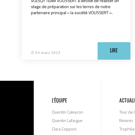
VCESQY TEAM VOUSSERT a décidé de réaliser un
stage de préparation sur les terres de notre
partenaire principal « la société VOUSSERT ».
LIRE
03 mars 2023
L’ÉQUIPE
ACTUALI
Quentin Caleyron
Tour de 
Quentin Lafargue
féminin
Clara Copponi
Trophée 