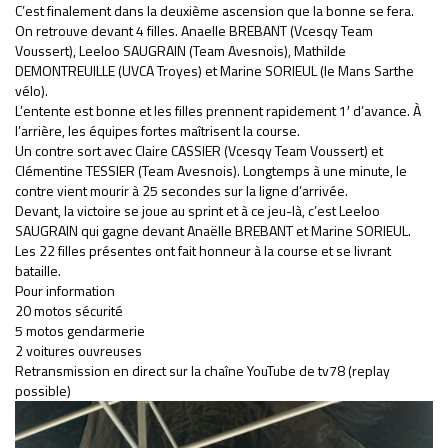
C’est finalement dans la deuxième ascension que la bonne se fera.
On retrouve devant 4 filles. Anaelle BREBANT (Vcesqy Team
Voussert), Leeloo SAUGRAIN (Team Avesnois), Mathilde
DEMONTREUILLE (UVCA Troyes) et Marine SORIEUL (le Mans Sarthe
vélo).
L’entente est bonne et les filles prennent rapidement 1′ d’avance. À
l’arrière, les équipes fortes maîtrisent la course.
Un contre sort avec Claire CASSIER (Vcesqy Team Voussert) et
Clémentine TESSIER (Team Avesnois). Longtemps à une minute, le
contre vient mourir à 25 secondes sur la ligne d’arrivée.
Devant, la victoire se joue au sprint et à ce jeu-là, c’est Leeloo
SAUGRAIN qui gagne devant Anaëlle BREBANT et Marine SORIEUL.
Les 22 filles présentes ont fait honneur à la course et se livrant
bataille.
Pour information
20 motos sécurité
5 motos gendarmerie
2 voitures ouvreuses
Retransmission en direct sur la chaîne YouTube de tv78 (replay
possible)